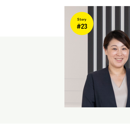
Story
#23