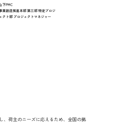
山下PMC
事業創造推進本部 第三部 特定プロジ
ェクト部 プロジェクトマネジャー
ばし、荷主のニーズに応えるため、全国の拠