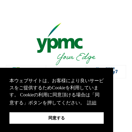
本ウェブサイトは、お客様により良いサービ
スをご提供するためCookieを利用していま
プライバシーポリシー
情報セキュリティ基本方針
す。 Cookieの利用に同意頂ける場合は「同
Copyright Yamashita PMC Inc.All Rights Reserved.
意する」ボタンを押してください。
詳細
同意する