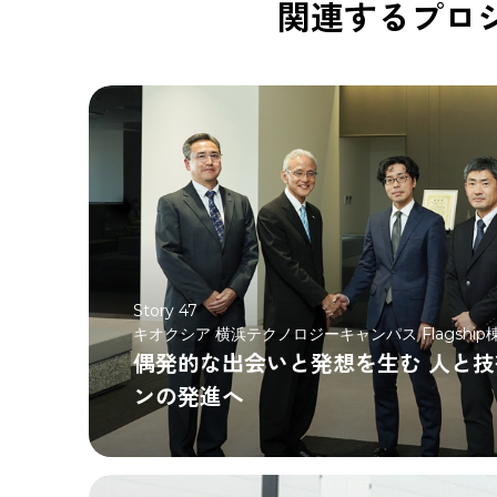
関連するプロ
Story 47
キオクシア 横浜テクノロジーキャンパス Flagship
偶発的な出会いと発想を生む 人と
ンの発進へ