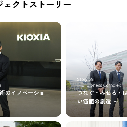
ジェクトストーリー
Story 39
棟
H.U. Bioness Complex
技術のイノベーショ
つなぐ・みせる・は
い価値の創造 ～