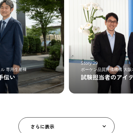
Story 29
ル 専用生産棟
ボーケン品質評価機構 大阪
手伝い
試験担当者のアイ
さらに表示