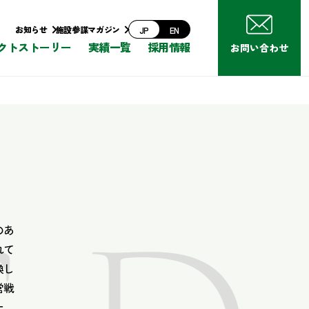
お知らせ
施設参謀マガジン
JP
EN
クトストーリー
実績一覧
採用情報
お問い合わせ
のあ
れて
換し
営戦
上