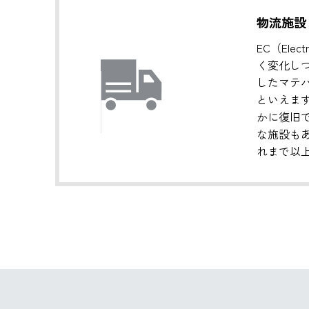
物流施設
EC（El
く変化し
したマテ
といえま
かに復旧
な施設も
れまで以