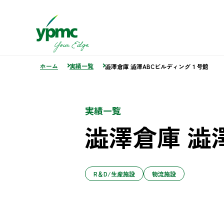
ホーム
実績一覧
澁澤倉庫 澁澤ABCビルディング１号館
実績一覧
澁澤倉庫 澁
R＆D/生産施設
物流施設