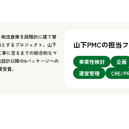
る物流倉庫を段階的に建て替
山下PMCの担当
設とするプロジェクト。山下
工事に至るまでの総合的なマ
設計以降の6パッケージへの
事業性検討
企画
賞受賞。
運営管理
CRE/P