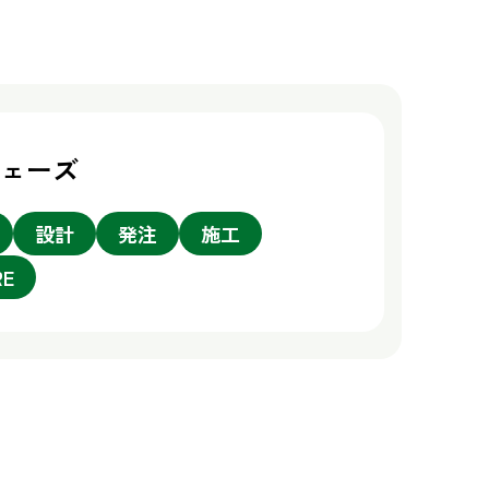
フェーズ
設計
発注
施工
RE