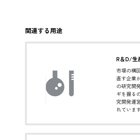
関連する用途
R＆D/
市場の構
直す企業
の研究開
ギを握る
究開発運
れていま