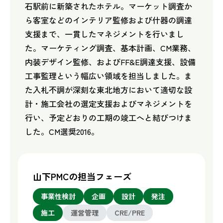
石駅前に新築されたホテル。マーケット調査か
ら客室などのインテリア監修および什器の調達
支援まで、一貫したマネジメントを行いまし
た。マーケティング調査、基本計画、CM業務、
内装デザイン監修、およびFF&E調達支援、設備
工事監理という幅広い領域を担当しました。ま
た入札不調が深刻な東北地方において適切な設
計・施工会社の選定支援およびマネジメントを
行い、予定どおりの工期の竣工へと結びつけま
した。CM選奨2016。
山下PMCの担当フェーズ
事業性検討
企画
設計
発注
施工
運営管理
CRE/PRE