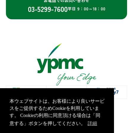
お電話でのお問い合わせ
03-5299-7600
平日 9：00～18：00
本ウェブサイトは、お客様により良いサービ
スをご提供するためCookieを利用していま
プライバシーポリシー
情報セキュリティ基本方針
す。 Cookieの利用に同意頂ける場合は「同
Copyright Yamashita PMC Inc.All Rights Reserved.
意する」ボタンを押してください。
詳細