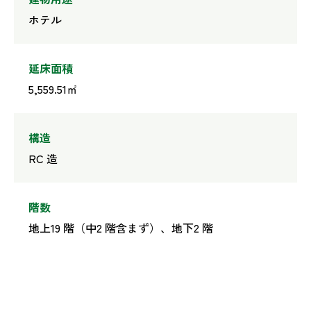
ホテル
延床面積
5,559.51㎡
構造
RC 造
階数
地上19 階（中2 階含まず）、地下2 階