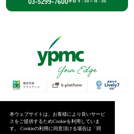
03-5299-7600
平日 9：00～18：00
プライバシーポリシー
情報セキュリティ基本方針
本ウェブサイトは、お客様により良いサービ
Copyright Yamashita PMC Inc.All Rights Reserved.
スをご提供するためCookieを利用していま
す。 Cookieの利用に同意頂ける場合は「同