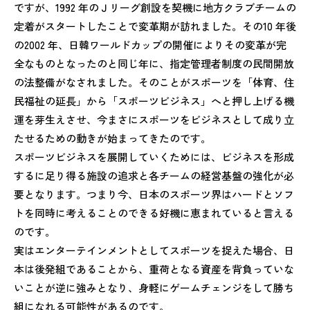
ですが、1992 年のＪリーグ創設を契機に地方クラブチームの
定着がスタートしたことで変革期が訪れました。その10 年後
の2002 年、日韓ワールドカップの開催によりその変革が完
全なものとなったのと同じ年に、指定管理者制度の民間開放
の法整備がなされました。そのことがスポーツを「体育、住
民福祉の延長」から「スポーツビジネス」へと押し上げる機
運を芽生えさせ、今まさにスポーツをビジネスとして成り立
たせるための動きが始まってきたのです。
スポーツビジネスを展開していくためには、ビジネスを形成
するに足り得る施設の追求と各チームの経営基盤の強化が必
要となります。つまり今、日本のスポーツ界はハードとソフ
トを同時に考えることのできる好機に恵まれていると言える
のです。
実はエンターテインメントとしてスポーツを捉えた場合、日
本は後発組であることから、重荷となる資産を背負っていな
いことが逆に強みとなり、身軽にゲームチェンジをして勝ち
組になれる可能性があるのです。