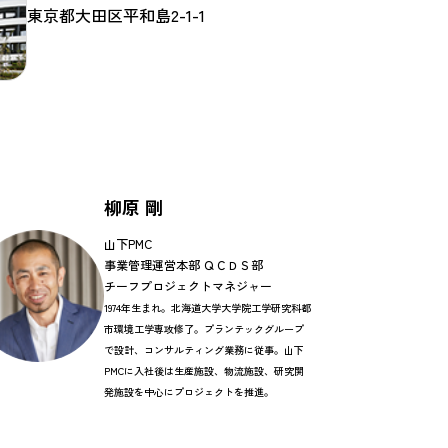
東京都大田区平和島2-1-1
柳原 剛
山下PMC
事業管理運営本部 ＱＣＤＳ部
チーフプロジェクトマネジャー
1974年生まれ。北海道大学大学院工学研究科都
市環境工学専攻修了。プランテックグループ
で設計、コンサルティング業務に従事。山下
PMCに入社後は生産施設、物流施設、研究開
発施設を中心にプロジェクトを推進。