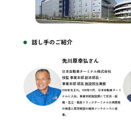
話し手のご紹介
先川原幸弘さん
日本自動車ターミナル株式会社
技監 事業本部 副本部長・
事業本部 部長 施設担当兼務
1958年生まれ。1978年11月、日本自動車ターミ
ナルに入社。事業本部施設課にて京浜・板
橋・足立・葛西トラックターミナルの再開発
の推進と既存施設の維持メンテナンスに従
事。