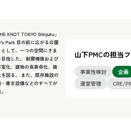
OT TOKYO Shinjuku」
e’s Park 目の前に広がる公園
トとして、一つの空間にさま
山下PMCの担当
目指した。 耐震補強および
客室化、建物の長寿命化、施
事業性検討
企画
を図る。 また、既存施設の
運営管理
CRE/P
境・衛生設備などのすべてが
供。