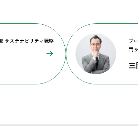
部 サステナビリティ戦略
プロ
門 
三