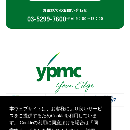
お電話でのお問い合わせ
03-5299-7600
平日 9：00～18：00
本ウェブサイトは、お客様により良いサービ
スをご提供するためCookieを利用していま
プライバシーポリシー
情報セキュリティ基本方針
す。 Cookieの利用に同意頂ける場合は「同
Copyright Yamashita PMC Inc.All Rights Reserved.