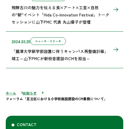
飛騨古川の魅力を伝える食×アート×工芸×自然
の“新”イベント「Hida Co-Innovation Festival」トーク
セッションに山下PMC 代表 丸山優子が登壇
2024.03.25
ニュース・リリース
「麗澤大学新学部設置に伴うキャンパス再整備計画」
竣工～山下PMCが新校舎建設のCMを担当～
ホーム
お知らせ
フォーラム「足立区における小学校施設建設のCM業務について」
CONTACT