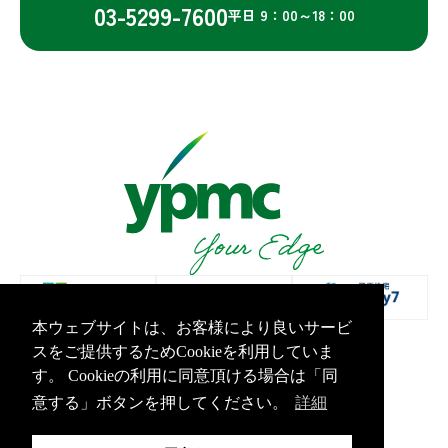
03-5299-7600
平日 9：00～18：00
本ウェブサイトは、お客様により良いサービ
スをご提供するためCookieを利用していま
プライバシーポリシー
情報セキュリティ基本方針
す。 Cookieの利用に同意頂ける場合は「同
Copyright Yamashita PMC Inc.All Rights Reserved.
意する」ボタンを押してください。
詳細