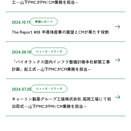
工～山下PMCがPM/CM業務を担当～
2024.10.11
参謀レポート
The Report #08 半導体産業の展望とCMが果たす役割
2024.08.19
ニュース・リリース
「パイオラックス国内インフラ整備計画本社新築工事
計画」起工式～山下PMCがCM業務を担当～
2024.07.25
ニュース・リリース
キョーリン製薬グループ工場株式会社 高岡工場にて初
出荷式～山下PMCがPM/CM業務を担当～