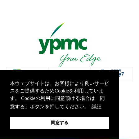
本ウェブサイトは、お客様により良いサービ
スをご提供するためCookieを利用していま
プライバシーポリシー
情報セキュリティ基本方針
す。 Cookieの利用に同意頂ける場合は「同
Copyright Yamashita PMC Inc.All Rights Reserved.
意する」ボタンを押してください。
詳細
同意する