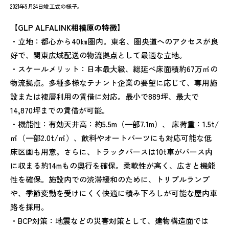
2021年9月24日竣工式の様子。
【GLP ALFALINK相模原の特徴】
・立地：都心から40㎞圏内。東名、圏央道へのアクセスが良
好で、関東広域配送の物流拠点として最適な立地。
・スケールメリット：日本最大級、総延べ床面積約67万㎡の
物流拠点。多種多様なテナント企業の要望に応じて、専用施
設または複層利用の賃借に対応。最小で889坪、最大で
14,870坪までの賃借が可能。
・機能性：有効天井高：約5.5m（一部7.1m）、 床荷重：1.5t/
㎡（一部2.0t/㎡）、飲料やオートパーツにも対応可能な低
床区画も用意。さらに、トラックバースは10t車がバース内
に収まる約14mもの奥行を確保。柔軟性が高く、広さと機能
性を確保。施設内での渋滞緩和のために、トリプルランプ
や、季節変動を受けにくく快適に積み下ろしが可能な屋内車
路を採用。
・BCP対策：地震などの災害対策として、建物構造面では