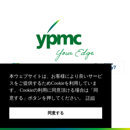
本ウェブサイトは、お客様により良いサービ
スをご提供するためCookieを利用していま
プライバシーポリシー
情報セキュリティ基本方針
す。 Cookieの利用に同意頂ける場合は「同
Copyright Yamashita PMC Inc.All Rights Reserved.
意する」ボタンを押してください。
詳細
同意する