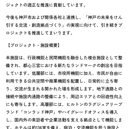
ジェクトの適正な推進に貢献しています。
今後も神戸市および関係各社と連携し、「神戸の未来をけん
引する交流・創造拠点づくり」の実現に向けて、引き続きプ
ロジェクトを推進してまいります。
【プロジェクト・施設概要】
本施設は、行政機能と民間機能を融合した複合施設として整
備され、都心三宮における新たなランドマークの創出を目指
しています。低層部には、市役所機能に加え、市民が自由に
利用できる公共空間や商業機能を配置し、日常的に立ち寄
り、交流が生まれる開かれた場を形成します。地下通路との
接続や施設内通路の整備により、周辺エリアとの回遊性向上
にも寄与します。高層部には、ヒルトンのラグジュアリーブ
ランド「コンラッド神戸」やハイグレードオフィスを導入
し、国内外の来訪者や企業活動を支える拠点として機能しま
す。ホテルは約136室を備え、宿泊・交流機能を担う施設と