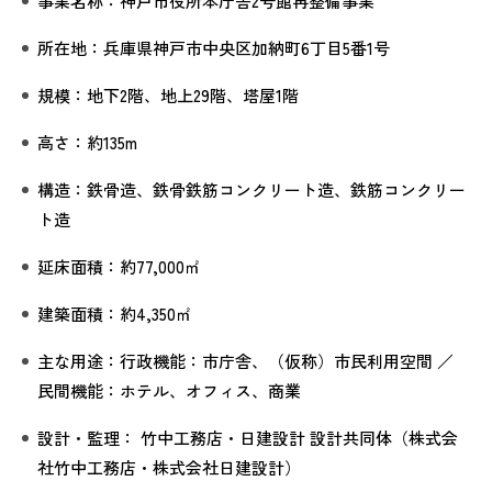
事業名称：神戸市役所本庁舎2号館再整備事業
所在地：兵庫県神戸市中央区加納町6丁目5番1号
規模：地下2階、地上29階、塔屋1階
高さ：約135m
構造：鉄骨造、鉄骨鉄筋コンクリート造、鉄筋コンクリー
ト造
延床面積：約77,000㎡
建築面積：約4,350㎡
主な用途：行政機能：市庁舎、（仮称）市民利用空間 ／
民間機能：ホテル、オフィス、商業
設計・監理： 竹中工務店・日建設計 設計共同体（株式会
社竹中工務店・株式会社日建設計）