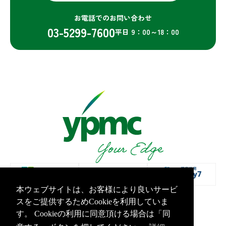
お電話でのお問い合わせ
03-5299-7600
平日 9：00～18：00
本ウェブサイトは、お客様により良いサービ
スをご提供するためCookieを利用していま
プライバシーポリシー
情報セキュリティ基本方針
す。 Cookieの利用に同意頂ける場合は「同
Copyright Yamashita PMC Inc.All Rights Reserved.