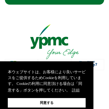
本ウェブサイトは、お客様により良いサービ
スをご提供するためCookieを利用していま
プライバシーポリシー
情報セキュリティ基本方針
す。 Cookieの利用に同意頂ける場合は「同
Copyright Yamashita PMC Inc.All Rights Reserved.
意する」ボタンを押してください。
詳細
同意する