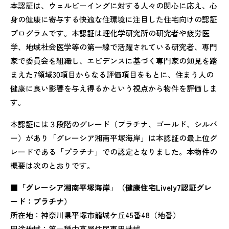
本認証は、ウェルビーイングに対する人々の関心に応え、心
身の健康に寄与する快適な住環境に注目した住宅向けの認証
プログラムです。本認証は理化学研究所の研究者や疲労医
学、地域社会医学等の第一線で活躍されている研究者、専門
家で委員会を組織し、エビデンスに基づく専門家の知見を踏
まえた7領域30項目からなる評価項目をもとに、住まう人の
健康に良い影響を与え得るかという視点から物件を評価しま
す。
本認証には３段階のグレード（プラチナ、ゴールド、シルバ
ー）があり「グレーシア湘南平塚海岸」は本認証の最上位グ
レードである「プラチナ」での認定となりました。本物件の
概要は次のとおりです。
■「グレーシア湘南平塚海岸」（健康住宅Lively7認証グレ
ード：プラチナ）
所在地：神奈川県平塚市龍城ケ丘45番48（地番）
用途地域：第一種中高層住居専用地域